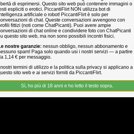
libertà di esprimersi. Questo sito web può contenere immagini o
esti espliciti o erotici. PiccantiFlirt NON utilizza bot di
1.000
114 €
ntelligenza artificiale o robot! PiccantiFlirt è solo per
conversazioni di chat. Queste conversazioni avvengono con
rofili fittizi (noti come ChatPicanti). Puoi avere ampie
conversazioni di chat online e condividere foto con ChatPicanti
u questo sito web, ma non sono possibili incontri fisici.
Le nostre garanzie:
nessun obbligo, nessun abbonamento e
nessuno spam! Paga solo quando usi i nostri servizi — a partire
da 1,14 € per messaggio.
 nostri termini di utilizzo e la politica sulla privacy si applicano a
uesto sito web e ai servizi forniti da PiccantiFlirt.
Sì, ho più di 18 anni e ho letto il testo sopra.