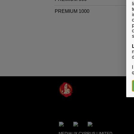
t
PREMIUM 1000
i
p
s
I
q