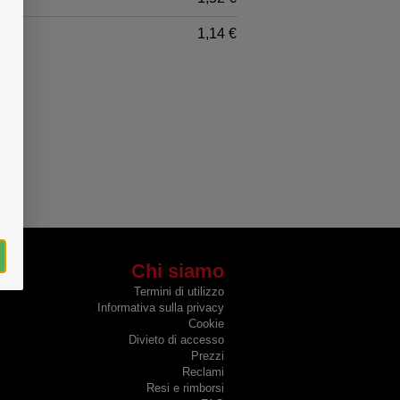
1,14 €
Chi siamo
Termini di utilizzo
Informativa sulla privacy
Cookie
Divieto di accesso
Prezzi
Reclami
Resi e rimborsi